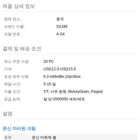
제품 상세 정보
원래 장소:
중국
브랜드 이름:
SSJ48
모델 번호:
A-S4
결제 및 배송 조건
최소 주문 수량:
20 PC
가격:
USD12.0-USD15.0
포장 세부 사항:
0.3 ml/bottle,10pc/box
배달 시간:
5-16 일
지불 조건:
T/T, 서부 동맹, MoneyGram, Paypal
공급 능력:
달 당 2000000 세트/세트
설명
문신 마비된 크림
종류:
문신 마취제 젤