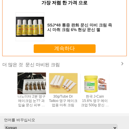
가장 저렴 한 가격 으로
SSJ*48 통증 완화 문신 마비 크림 즉
시 마취 크림 6% 현상 문신 젤
계속하다
문신 마비된 크림
더 많은 것
이크업 가
나노미터 2분 영구
30g/Tube Dr
한국 J-Cain
수직 눈꺼
문신 마비
메이크업 눈?? 과
Tattoo 영구 메이크
15.6% 영구 메이
현장 마
 통증 없
입술 문신 피부 마
업용 마취 크림
크업 500g 문신 마
30
신 크림
취 크림 및 액체
비 크림
언어를 바꾸십시오