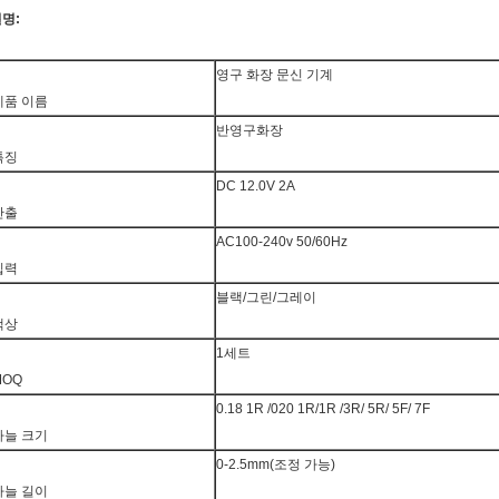
명:
영구 화장 문신 기계
제품 이름
반영구화장
특징
DC 12.0V 2A
산출
AC100-240v 50/60Hz
입력
블랙/그린/그레이
색상
1세트
MOQ
0.18 1R /020 1R/1R /3R/ 5R/ 5F/ 7F
바늘 크기
0-2.5mm(조정 가능)
바늘 길이