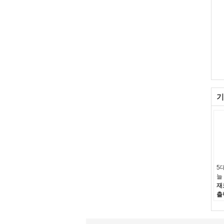
기
5
늘
재
출
입
타
기