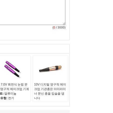
(
0
/ 3000)
F 7.0V 회전식 눈썹 문
10V 디지털 영구적 메이
 영구적 메이크업 기계
크업 기관총은 아이라이
료:
알류미늄
너 문신 총을 입술을 댑
 유형:
전기
니다
징:
영원한 메이크업
재료:
알류미늄
입:
문신 총
출력:
10V
특징:
반 영원한 메이크