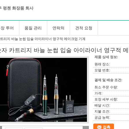
 펑첸 화장품 회사
장 투어
품질 관리
연락처
견적 요청
카트리지 바늘 눈썹 입술 아이라이너 영구적 메이크업 기계
숫자 카트리지 바늘 눈썹 입술 아이라이너 영구적 
제품 상세 정보:
원래 장소:
모델 번호:
결제 및 배송 조건:
최소 주문 수량:
가격:
포장 세부 사항:
배달 시간:
지불 조건:
공급 능력:
접촉