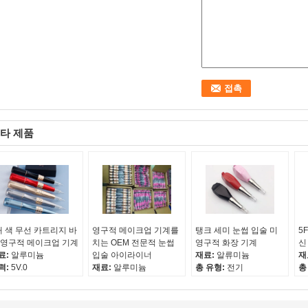
타 제품
대 색 무선 카트리지 바
영구적 메이크업 기계를
탱크 세미 눈썹 입술 미
5
 영구적 메이크업 기계
치는 OEM 전문적 눈썹
영구적 화장 기계
신
료:
알루미늄
입술 아이라이너
재료:
알류미늄
재
력:
5V.0
재료:
알루미늄
총 유형:
전기
총
력:
100-240V
출력:
7.0V.0
특징:
영원한 메이크업
특
입:
영원한 메이크업
입력:
100-240V
타입:
문신 총
타
계
타입:
영원한 메이크업