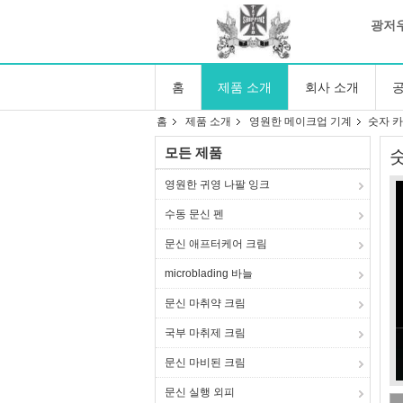
광저우
홈
제품 소개
회사 소개
공
홈
제품 소개
영원한 메이크업 기계
숫자 
모든 제품
영원한 귀영 나팔 잉크
수동 문신 펜
문신 애프터케어 크림
microblading 바늘
문신 마취약 크림
국부 마취제 크림
문신 마비된 크림
문신 실행 외피