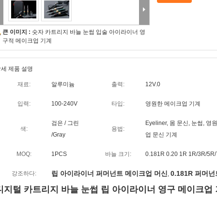
큰 이미지 :
숫자 카트리지 바늘 눈썹 입술 아이라이너 영
구적 메이크업 기계
세 제품 설명
재료:
알루미늄
출력:
12V.0
입력:
100-240V
타입:
영원한 메이크업 기계
검은 / 그린
Eyeliner, 몸 문신, 눈썹
색:
용법:
/Gray
업 문신 기계
MOQ:
1PCS
바늘 크기:
0.181R 0.20 1R 1R/3R/5R/
립 아이라이너 퍼머넌트 메이크업 머신
0.181R 퍼머
강조하다:
,
디지털 카트리지 바늘 눈썹 립 아이라이너 영구 메이크업