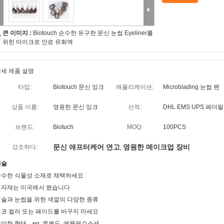
큰 이미지 :
Biotouch 순수한 유구한 문신 눈썹 Eyeliner를
위한 마이크로 안료 유화액
세 제품 설명
타입:
Biotouch 문신 잉크
애플리케이션:
Microblading 눈썹 펜
상품 이름:
영원한 문신 잉크
선적:
DHL EMS UPS 페
브랜드:
Biotuch
MOQ:
100PCS
문신 애프터케어 연고
영원한 메이크업 장비
강조하다:
,
기술
순수한 식물성 소재로 채택하세요
원자재는 미국에서 왔습니다
술과 눈썹을 위한 색깔의 다양한 종류
코 컬러 또는 페이드를 바꾸지 마세요
이한 형태. eg :루퀴드, 에뮬레수스세