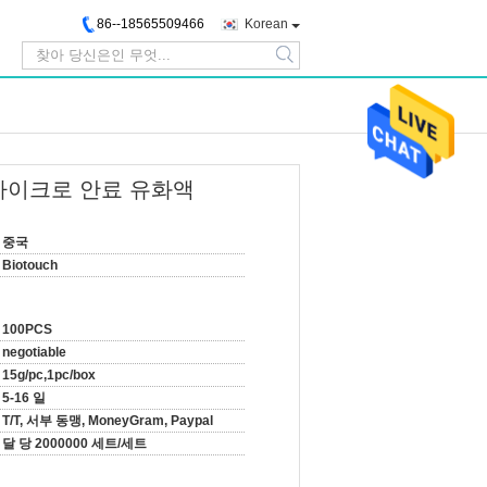
86--18565509466
Korean
search
위한 마이크로 안료 유화액
중국
Biotouch
100PCS
negotiable
15g/pc,1pc/box
5-16 일
T/T, 서부 동맹, MoneyGram, Paypal
달 당 2000000 세트/세트