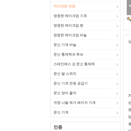
마이크로 안료
영원한 메이크업 기계
영원한 메이크업 펜
영원한 메이크업 바늘
상
문신 기계 바늘
문신 통제력과 튜브
스테인레스 강 문신 통제력
문신 발 스위치
문신 기계 전원 공급기
문신 장비 물자
귀영 나팔 제거 레이저 기계
문신 기계
입
결
인증
상