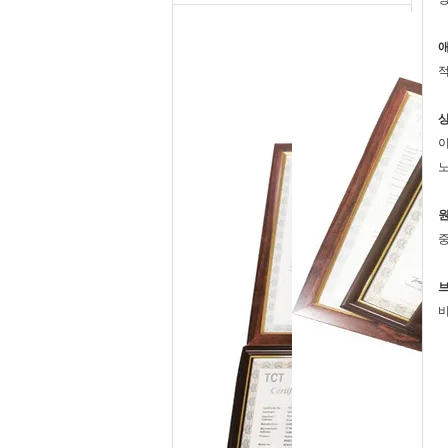
애
적
상
이
노
브