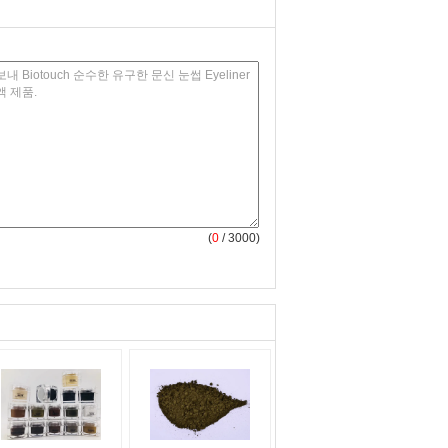
(
0
/ 3000)