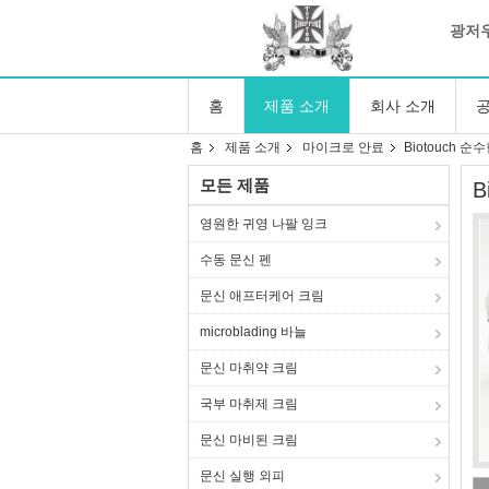
광저우
홈
제품 소개
회사 소개
공
홈
제품 소개
마이크로 안료
Biotouch 
모든 제품
B
영원한 귀영 나팔 잉크
수동 문신 펜
문신 애프터케어 크림
microblading 바늘
문신 마취약 크림
국부 마취제 크림
문신 마비된 크림
문신 실행 외피