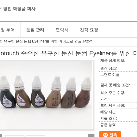
 펑첸 화장품 회사
장 투어
품질 관리
연락처
견적 요청
순수한 유구한 문신 눈썹 Eyeliner를 위한 마이크로 안료 유화액
iotouch 순수한 유구한 문신 눈썹 Eyeliner를 
제품 상세 정보:
원래 장소:
브랜드 이름:
결제 및 배송 조건:
최소 주문 수량:
가격:
포장 세부 사항:
배달 시간:
지불 조건:
공급 능력:
접촉